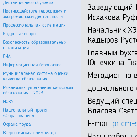
Дистанционное обучение
Заведую
Противодействие терроризму и
Исхакова Руф
экстремистской деятельности
Профессиональная ориентация
Начальн
Кадровые вопросы
Кадыров Рус
Безопасность образовательных
организаций
Главный 
ГИА
Юшечкина Ека
Информационная безопасность
Муниципальная система оценки
Методист по 
качества образования
дошкольно
Механизмы управления качеством
образования - 2023
Ведущий сп
НОКУ
Власова Свет
Национальный проект
«Образование»
E-mail
priem-
Охрана труда
Всероссийская олимпиада