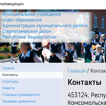
слабовидящих
Муниципальное учреждение
отдел образования
Администрации муниципального района
Стерлитамакский район
Республики Башкортостан
Главная
Главная
/
Конта
Контакты
Контакты
Структура
Новости
453124, Респу
Страница руководителя
Правовые документы
Комсомольская