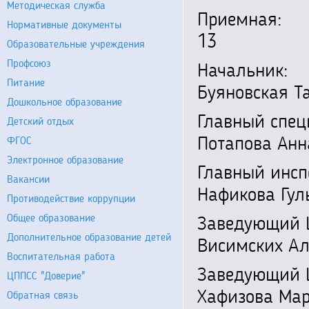
Методическая служба
Приемн
Нормативные документы
13
Образовательные учреждения
Профсоюз
Началь
Питание
Буяновская Т
Дошкольное образование
Главный 
Детский отдых
Потапова Анн
ФГОС
Электронное образование
Главный 
Вакансии
Нафикова Гул
Противодействие коррупции
Общее образование
Заведую
Дополнительное образование детей
Висимских Ал
Воспитательная работа
Заведующий
ЦППСС "Доверие"
Хафизова Мар
Обратная связь