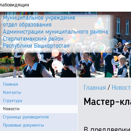
слабовидящих
Муниципальное учреждение
отдел образования
Администрации муниципального района
Стерлитамакский район
Республики Башкортостан
Главная
Главная
/
Новост
Контакты
Мастер-кл
Структура
Новости
Страница руководителя
Правовые документы
В преддверии