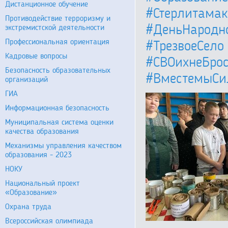
Дистанционное обучение
#Стерлитамак
Противодействие терроризму и
#ДеньНародн
экстремистской деятельности
Профессиональная ориентация
#ТрезвоеСело
Кадровые вопросы
#СВОихнеБро
Безопасность образовательных
#ВместемыСи
организаций
ГИА
Информационная безопасность
Муниципальная система оценки
качества образования
Механизмы управления качеством
образования - 2023
НОКУ
Национальный проект
«Образование»
Охрана труда
Всероссийская олимпиада