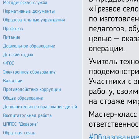
Методическая служба
«Трезвое село
Нормативные документы
по изготовле
Образовательные учреждения
педагогов, о
Профсоюз
целью – оказ
Питание
Дошкольное образование
операции.
Детский отдых
Учитель техн
ФГОС
продемонстри
Электронное образование
Участники с 
Вакансии
Противодействие коррупции
работу, своим
Общее образование
на страже ми
Дополнительное образование детей
Мастер-класс
Воспитательная работа
ответственно
ЦППСС "Доверие"
Обратная связь
#Образование