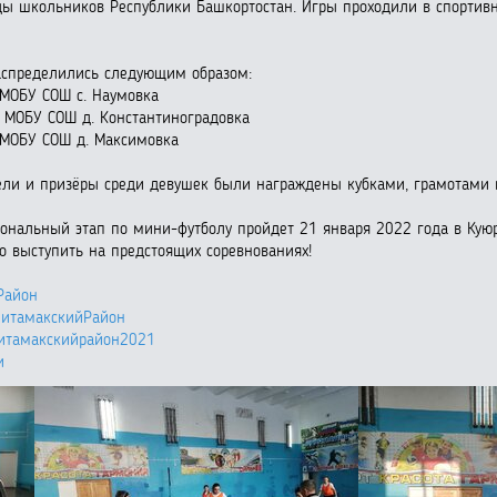
ды школьников Республики Башкортостан. Игры проходили в спортив
аспределились следующим образом:
 МОБУ СОШ с. Наумовка
 МОБУ СОШ д. Константиноградовка
 МОБУ СОШ д. Максимовка
ли и призёры среди девушек были награждены кубками, грамотами 
зональный этап по мини-футболу пройдет 21 января 2022 года в Кую
 выступить на предстоящих соревнованиях!
Район
литамакскийРайон
литамакскийрайон2021
и