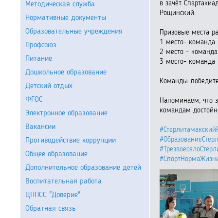
в зачёт Спартакиа
Методическая служба
Рощинский.
Нормативные документы
Образовательные учреждения
Призовые места р
1 место- команда
Профсоюз
2 место - команда
Питание
3 место- команда
Дошкольное образование
Команды-победите
Детский отдых
ФГОС
Напоминаем, что 
командам достойно
Электронное образование
Вакансии
#Стерлитамакский
#ОбразованиеСтер
Противодействие коррупции
#ТрезвоеселоСтер
Общее образование
#СпортНормаЖизн
Дополнительное образование детей
Воспитательная работа
ЦППСС "Доверие"
Обратная связь